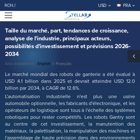
Taille du marché, part, tendances de croissance, analyse de l'industrie,
WELCOME TO STELLAR MAR
USD
FRA
principaux acteurs, possibilités d'investissement et prévisions 2026-
2034
Open menu
ID du rapport: SMR_2959
DEMANDER UN ÉCHANTILLON GRATUIT
ACHETER MAINTENANT
Taille du marché, part, tendances de croissance,
analyse de l'industrie, principaux acteurs,
possibilités d'investissement et prévisions 2026-
2034
Also available in:
English
|
Français
Le marché mondial des robots de ganterie a été évalué à
USD 4.1 billion dans 2025 et devrait atteindre USD 12.0
billion par 2034, à CAGR de 12.6%.
L'automatisation industrielle n'est plus une usine
automobile optionnelle, les fabricants d'électronique, et les
opérateurs de logistique sont tous à l'échelle des systèmes
robotiques pour rester compétitifs. Les robots Gantry sont
au centre de cet investissement, la manutention des
matériaux, la palettisation, la manipulation des machines et
l'assemblage de haute précision dans des environnements