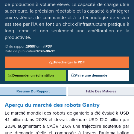
de production à volume élevé. La capacité de charge utile
supérieure, la précision répétable et la capacité à s'intégrer
aux systèmes de commande et à la technologie de vision
assistée par l'IA en font un choix d'infrastructure pratique à
long terme et non seulement une amélioration de la
productivité.
ID du rapport
2959
Format
PDF
Date de publication
2026-06-25
Télécharger le PDF
Demander un échantillon
Faire une demande
Résumé Du Rapport
Table Des Matières
Aperçu du marché des robots Gantry
Le marché mondial des robots de ganterie a été évalué à USD
4.1 billion dans 2025 et devrait atteindre USD 12.0 billion par
2034, augmentant à CAGR 12.6% une trajectoire soutenue par
une demande réelle et composée à travers l'automatisation