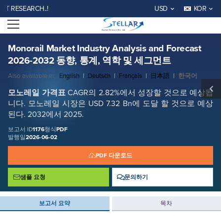
Monorail Market Industry Analysis and Forecast 2026-2032 동향, 통계,
RESEARCH..!
USD
KOR
역학 및 세그먼트
Open menu
보고서 ID: SMR_1176
무료 샘플 요청
지금 구매
Monorail Market Industry Analysis and Forecast
2026-2032 동향, 통계, 역학 및 세그먼트
Also available in:
English
|
Deutsch
|
Français
|
日本語
|
한국어
모노레일
가격표
CAGR의 2.82%에서 성장할 것으로 예상됩
니다. 모노레일 시장은 USD 7.32 Bn에 도달 할 것으로 예상
된다. 2032에서 2025.
보고서 ID
1176
형식
PDF
발행일
2026-06-02
PDF 다운로드
샘플 요청
문의하기
보고서 요약
목차