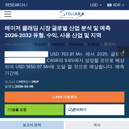
레이저 클래딩 시장 글로벌 산업 분석 및 예측 2026-2032 유형, 수익, 사용
EARCH..!
USD
KOR
산업 및 지역
Open menu
보고서 ID: SMR_1171
무료 샘플 요청
지금 구매
레이저 클래딩 시장 글로벌 산업 분석 및 예측
2026-2032 유형, 수익, 사용 산업 및 지역
Also available in:
English
|
Deutsch
|
Français
|
日本語
|
한국어
Laser Cladding 시장
USD 763.81 Mn. 에서 2025. 글로벌
Laser Cladding 시장
CAGR의 9.6%에서 성장할 것으로 예상
되며 USD 1450.97 Mn에 도달 할 것으로 예상됩니다. 예측
기간에.
보고서 ID
1171
형식
PDF
발행일
2026-02-06
PDF 다운로드
샘플 요청
문의하기
보고서 요약
목차