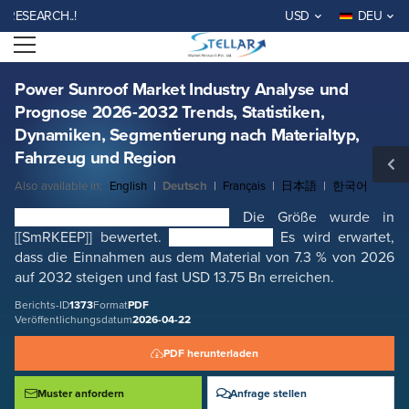
Power Sunroof Market Industry Analyse und Prognose 2026-2032
EARCH..!
USD
DEU
Trends, Statistiken, Dynamiken, Segmentierung nach Materialtyp,
Fahrzeug und Region
Open menu
Berichts-ID: SMR_1373
KOSTENLOSE PROBE ANFORDERN
JETZT KAUFEN
Power Sunroof Market Industry Analyse und
Prognose 2026-2032 Trends, Statistiken,
Dynamiken, Segmentierung nach Materialtyp,
Fahrzeug und Region
Also available in:
English
|
Deutsch
|
Français
|
日本語
|
한국어
Global Power Sunroof Markt
Die Größe wurde in
[[SmRKEEP]] bewertet.
Power Sundach
Es wird erwartet,
dass die Einnahmen aus dem Material von 7.3 % von 2026
auf 2032 steigen und fast USD 13.75 Bn erreichen.
Berichts-ID
1373
Format
PDF
Veröffentlichungsdatum
2026-04-22
PDF herunterladen
Muster anfordern
Anfrage stellen