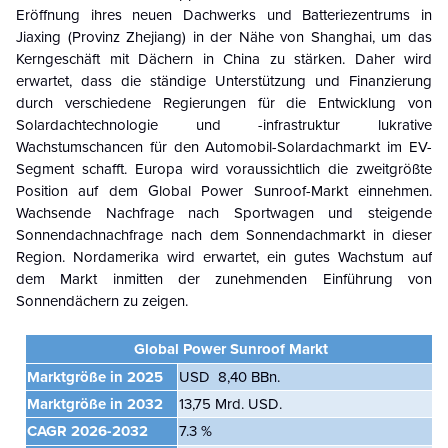
Eröffnung ihres neuen Dachwerks und Batteriezentrums in
Jiaxing (Provinz Zhejiang) in der Nähe von Shanghai, um das
Kerngeschäft mit Dächern in China zu stärken. Daher wird
erwartet, dass die ständige Unterstützung und Finanzierung
durch verschiedene Regierungen für die Entwicklung von
Solardachtechnologie und -infrastruktur lukrative
Wachstumschancen für den Automobil-Solardachmarkt im EV-
Segment schafft. Europa wird voraussichtlich die zweitgrößte
Position auf dem Global Power Sunroof-Markt einnehmen.
Wachsende Nachfrage nach Sportwagen und steigende
Sonnendachnachfrage nach dem Sonnendachmarkt in dieser
Region. Nordamerika wird erwartet, ein gutes Wachstum auf
dem Markt inmitten der zunehmenden Einführung von
Sonnendächern zu zeigen.
Global Power Sunroof Markt
Marktgröße in 2025
USD
8,40 BB
n.
Marktgröße in 2032
13,75 Mrd. USD.
CAGR
2026-2032
7.3 %