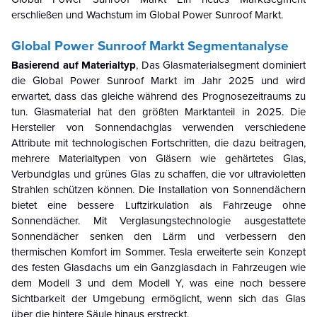
erschließen und Wachstum im
Global Power Sunroof Markt
.
Global Power Sunroof Markt
Segmentanalyse
Basierend auf Materialtyp
,
Das Glasmaterialsegment dominiert
die
Global Power Sunroof Markt
im Jahr 2025 und wird
erwartet, dass das gleiche während des Prognosezeitraums zu
tun.
Glasmaterial hat den größten Marktanteil in 2025.
Die
Hersteller von Sonnendachglas verwenden verschiedene
Attribute mit technologischen Fortschritten, die dazu beitragen,
mehrere Materialtypen von Gläsern wie gehärtetes Glas,
Verbundglas und grünes Glas zu schaffen, die vor ultravioletten
Strahlen schützen können. Die Installation von Sonnendächern
bietet eine bessere Luftzirkulation als Fahrzeuge ohne
Sonnendächer. Mit Verglasungstechnologie ausgestattete
Sonnendächer senken den Lärm und verbessern den
thermischen Komfort im Sommer. Tesla erweiterte sein Konzept
des festen Glasdachs um ein Ganzglasdach in Fahrzeugen wie
dem Modell 3 und dem Modell Y, was eine noch bessere
Sichtbarkeit der Umgebung ermöglicht, wenn sich das Glas
über die hintere Säule hinaus erstreckt.