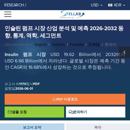
인슐린 펌프 시장 산업 분석 및 예측 2026-2032 동향, 통계, 역학, 세그먼트
EARCH..!
USD
KOR
보고서 ID: SMR_1170
Open menu
무료 샘플 요청
지금 구매
인슐린 펌프 시장 산업 분석 및 예측 2026-2032 동
향, 통계, 역학, 세그먼트
Also available in:
English
|
Deutsch
|
Français
|
日本語
|
한국어
Insulin 펌프 시장
USD 19.62 Billion에서 2032에서
USD 6.66 Billion에서 자라낸다. 글로벌 시장은 예측 기간 동
안 CAGR의 16.68%에서 성장하는 것으로 추정됩니다.
보고서 ID
1170
형식
PDF
발행일
2026-06-01
PDF 다운로드
샘플 요청
문의하기
보고서 요약
목차