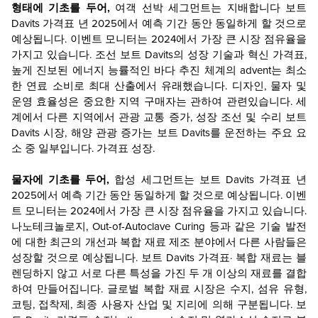
형태에 기초를 두어,
여객 선박 세그먼트는 지배합니다
보트
Davits
가격표
년 2025에서 예측 기간 동안 동일하게 할 것으로
예상됩니다.
이벤트 모니터는 2024에서 가장 큰 시장 점유율을
가지고 있습니다.
조선 보트 Davits의 성장 기술과 혁신
가격표
,
높게 진보된 에너지 능률적인 바다 추진 체계의 advent는 최소
한 연료 소비로 최대 산출에서 유래했습니다. 디자인, 물자 및
운영 효율성은 중요한 지역 구매자는 관하여 관련있습니다. 세
계에서 다른 지역에서 관광 교통 증가, 성장 조선 및 수리 보트
Davits
시장,
해양 관광 증가는 보트 Davits를 운전하는 주요 요
소 중 일부입니다.
가격표
성장.
물자에 기초를 두어,
합성 세그먼트는
보트 Davits
가격표
년
2025에서 예측 기간 동안 동일하게 할 것으로 예상됩니다.
이벤
트 모니터는 2024에서 가장 큰 시장 점유율을 가지고 있습니다.
나노테크놀로지, Out-of-Autoclave Curing 등과 같은 기술 발전
에 대한 최근의 개선과 복합 재료 제조 분야에서 다른 사람들은
성장할 것으로 예상됩니다.
보트 Davits
가격표
·
복합 재료는 블
렌딩하지 않고 서로 다른 특성을 가진 두 개 이상의 재료를 결합
하여 만들어집니다. 글로벌 복합 재료 시장은 수지, 섬유 유형,
코팅, 접착제, 최종 사용자 산업 및 지리에 의해 구분됩니다. 보