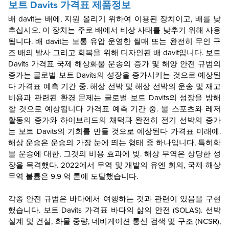
보트 Davits
가격표
제품정보
배 davit는 배에, 지원 올리기 위하여 이용된 장치이고, 배를 낮
추십시오. 이 장치는 주로 배에서 비상 사태를 낮추기 위해 사용
됩니다. 배 davit는 보통 유압 운영한 썰매 또는 완전히 무인 구
조 배의 발사 그리고 회복을 위해 디자인된 배 davit입니다. 보트
Davits
가격표
국제 해상화물 운송의 증가 및 해양 안전 규범의
증가는 글로벌 보트 Davits의 성장을 증가시키는 것으로 예상된
다
가격표
예측 기간 중. 해상 선박 및 해상 선박의 운송 및 재고
비용과 관련된 환경 문제는 글로벌 보트 Davits의 성장을 방해
할 것으로 예상됩니다
가격표
예측 기간 중. 물 스포츠와 레저
활동의 증가와 하이브리드의 채택과 완전히 전기 선박의 증가
는 보트 Davits의 기회를 만들 것으로 예상된다
가격표
미래에.
해상 운송은 운송의 가장 눈에 띄는 형태 중 하나입니다, 특히화
물 운송에 대한, 그것의 비용 효과에 빚. 해상 무역은 상당한 성
장을 목격했다. 2022에서 무역 및 개발의 유엔 회의, 국제 해상
무역 볼륨은 9.9 억 톤에 도달했습니다.
각종 안전 규범은 바다에서 여행하는 것과 관련이 있음을 구현
했습니다. 보트 Davits
가격표
바다의 삶의 안전 (SOLAS). 선박
설계 및 건설, 화물 중량, 네비게이션 통신 검색 및 구조 (NCSR),