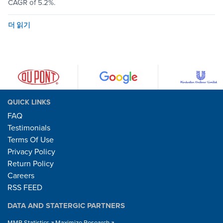
CAGR of 5.2%.
더 읽기
QUICK LINKS
FAQ
Testimonials
Terms Of Use
Privacy Policy
Return Policy
Careers
RSS FEED
DATA AND STATERGIC PARTNERS
MMR Statistics
Maximize Research