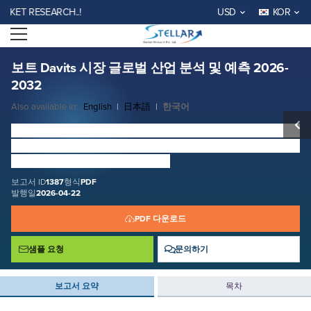
보트 Davits 시장 글로벌 산업 분석 및 예측 2026-2032
T RESEARCH..!
USD
KOR
보고서 ID: SMR_1387
Open menu
무료 샘플 요청
지금 구매
보트 Davits 시장 글로벌 산업 분석 및 예측 2026-
2032
Also available in:
English
|
日本語
|
한국어
보트 Davits
가격표
크기는 USD 474.54 Million에서 2025로
평가되었으며, 총 시장 수익은 6.2 %를 통해 2026를 통해
2032로 성장할 것으로 예상된다.
보고서 ID
1387
형식
PDF
발행일
2026-04-22
PDF 다운로드
샘플 요청
문의하기
보고서 요약
목차