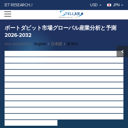
ボートダビット市場グローバル産業分析と予測2026-2032
 RESEARCH..!
USD
JPN
レポートID: SMR_1387
Open menu
無料サンプルを依頼
今すぐ購入
ボートダビット市場グローバル産業分析と予測
2026-2032
Also available in:
English
|
日本語
|
한국어
ボートダビット
マーケット
2025のUSD 474.54 Millionで
サイズが評価され、合計市場収益は6.2 %で成長すると予
想される2026→2032→USD 723.01 Million→USD 723.01
Million→USD 723.01 Million→2032→2032→USD 723.01
Million→USD 723.01 Million→USD 723.01 Million→USD
723.01 Million→USD 723.01 Million→USD 723.01
Million→USD 723.01 Million→USD 723.01 Million→USD
723.01 Million→USD 723.01 Million→USD 723.01
Million→USD 723.01 Million→USD 723.01 Million→USD
723.01 Million→USD 723.01 Million→USD 723.01
Million→USD 723.01 Million→USD 723.01 Million→USD
723.01 Million→[SMRKEEP