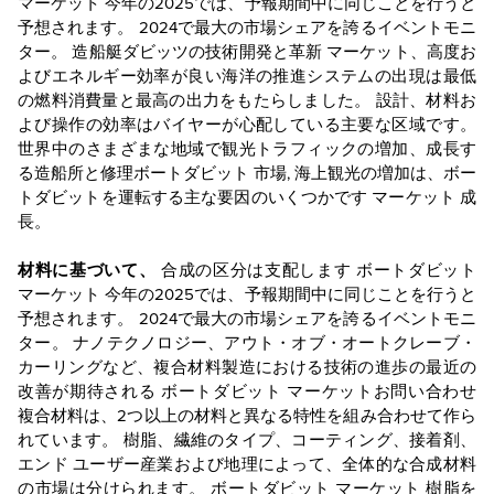
マーケット
今年の2025では、予報期間中に同じことを行うと
予想されます。
2024で最大の市場シェアを誇るイベントモニ
ター。
造船艇ダビッツの技術開発と革新
マーケット
、高度お
よびエネルギー効率が良い海洋の推進システムの出現は最低
の燃料消費量と最高の出力をもたらしました。 設計、材料お
よび操作の効率はバイヤーが心配している主要な区域です。
世界中のさまざまな地域で観光トラフィックの増加、成長す
る造船所と修理ボートダビット
市場,
海上観光の増加は、ボー
トダビットを運転する主な要因のいくつかです
マーケット
成
長。
材料に基づいて、
合成の区分は支配します
ボートダビット
マーケット
今年の2025では、予報期間中に同じことを行うと
予想されます。
2024で最大の市場シェアを誇るイベントモニ
ター。
ナノテクノロジー、アウト・オブ・オートクレーブ・
カーリングなど、複合材料製造における技術の進歩の最近の
改善が期待される
ボートダビット
マーケット
お問い合わせ
複合材料は、2つ以上の材料と異なる特性を組み合わせて作ら
れています。 樹脂、繊維のタイプ、コーティング、接着剤、
エンド ユーザー産業および地理によって、全体的な合成材料
の市場は分けられます。 ボートダビット
マーケット
樹脂を