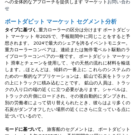
への全体的なアプローチを提供します
マーケット
お問い合わ
せ
ボートダビット
マーケット
セグメント分析
タイプに基づく
,
重力ローラーの区分は分けます
ボートダビッ
ト
マーケット
年2025で、予報期間中に同じことをすると予
想されます。
2024で最大のシェアを誇るイベントモニター。
重力ローラーコンベアは、連続または無停電ベルト駆動のラ
イブローラーコンベアの一種です。 ボートダビット
マーケッ
ト
滑車とチェーンを使用して、その天然の流れに材料を輸送
します。, ほとんどは、傾斜の一番上に. これらのシステムの
ための一般的なアプリケーションは、鉱山で石炭をトラック
の上にトラックに積み込むことです。 鉱山の人員は、トラッ
クの入り口の端の近くに立つ必要があります。シャベルは、
トラックの片側にロードされ、その後自動的にダンプされ、
別の労働者によって切り替えられたとき、彼らはより多くの
石炭がダンプオフしたい場所の近くにさらに立っている点に
近づいているので、
モードに基づいて、
旅客船のセグメントは、
ボートダビット