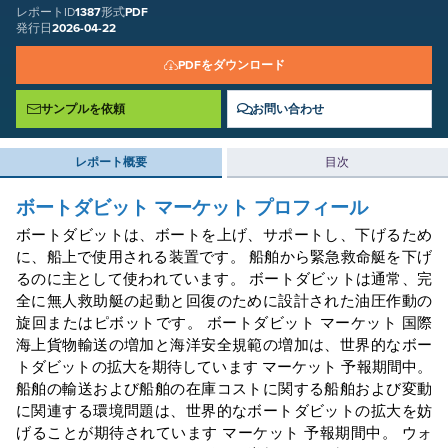
レポートID
1387
形式
PDF
発行日
2026-04-22
PDFをダウンロード
サンプルを依頼
お問い合わせ
レポート概要
目次
ボートダビット
マーケット
プロフィール
ボートダビットは、ボートを上げ、サポートし、下げるため
に、船上で使用される装置です。 船舶から緊急救命艇を下げ
るのに主として使われています。 ボートダビットは通常、完
全に無人救助艇の起動と回復のために設計された油圧作動の
旋回またはピボットです。 ボートダビット
マーケット
国際
海上貨物輸送の増加と海洋安全規範の増加は、世界的なボー
トダビットの拡大を期待しています
マーケット
予報期間中。
船舶の輸送および船舶の在庫コストに関する船舶および変動
に関連する環境問題は、世界的なボートダビットの拡大を妨
げることが期待されています
マーケット
予報期間中。 ウォ