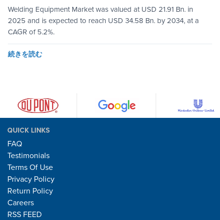
Welding Equipment Market was valued at USD 21.91 Bn. in
2025 and is expected to reach USD 34.58 Bn. by 2034, at a
CAGR of 5.2%.
続きを読む
QUICK LINKS
FAQ
Testimonials
Terms Of Use
Privacy Policy
Return Policy
Careers
RSS FEED