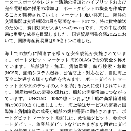
ータースポーツやレジャー活動の増加とハイブリッドおよび
完全電動船の採用の増加は、ボートダビットの機会を作成す
ることが期待されています
マーケット
近い将来に。 海洋の
交通機関は交通機関の最も顕著なモードの1つ、特に貨物輸送
のために、費用効果が大きいへのowingです。 海の中世の貿
易は重要な成長を目撃しました。 国連貿易開発会議2022にお
いて、国際海産貿易量は9.9億トンに達した。
海上での旅行に関連する様々な安全規範が実施されていま
す。 ボートダビット
マーケット
海(SOLAS)で命の安全を称え
ています。 船舶設計・施工、貨物重量、航行検索・救助
(NCSR)、船舶システム機器、公害防止・対応など、自動海上
安全に対処する様々な条約を含みます。 ボートダビット
マー
ケット
船や船のデッキの人々を助けるために使用されていま
す。 海産物輸送の需要の流れは、船舶の需要増加につながっ
ています。 UNCTAD、106の総トンおよび上船の商業輸送艦
隊は98,700近くに達しました。 海上輸送サービスの需要と国
際海上貨物輸送の成長が船舶の燃料需要に期待されます。 ボ
ートダビット
マーケット
船舶には、救命艇ダビット、救命ボ
ートダビット、旅客船ダビットなどのさまざまな用途にダビ
ットが装備されています。 国際海上貨物輸送の成長は、ボー