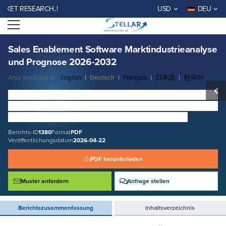
Sales Enablement Software Marktindustrieanalyse und Prognose 2026-
 RESEARCH..!
USD
DEU
2032
Open menu
Berichts-ID: SMR_1380
KOSTENLOSE PROBE ANFORDERN
JETZT KAUFEN
Sales Enablement Software Marktindustrieanalyse
und Prognose 2026-2032
Also available in:
English
|
Deutsch
|
Français
|
日本語
|
한국어
Sales Enablement Software
Markt:
Es wird erwartet, dass
die Gesamteinnahmen des Marktes bei 19% bis 2026 bis
2032 wachsen und fast USD 8.48 Billion erreichen.
Berichts-ID
1380
Format
PDF
Veröffentlichungsdatum
2026-04-22
PDF herunterladen
Muster anfordern
Anfrage stellen
Berichtszusammenfassung
Inhaltsverzeichnis