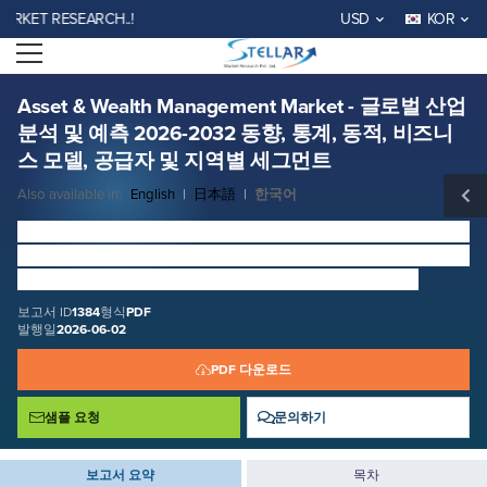
Asset & Wealth Management Market - 글로벌 산업 분석 및 예측 2026-
ET RESEARCH..!
USD
KOR
2032 동향, 통계, 동적, 비즈니스 모델, 공급자 및 지역별 세그먼트
Open menu
보고서 ID: SMR_1384
무료 샘플 요청
지금 구매
Asset & Wealth Management Market - 글로벌 산업
분석 및 예측 2026-2032 동향, 통계, 동적, 비즈니
스 모델, 공급자 및 지역별 세그먼트
Also available in:
English
|
日本語
|
한국어
자산 및 자산 관리
가격표
크기는 USD 5.93 Billion에서
2025로 평가되었으며, 총 시장 수익은 13.1 %에서 2026에서
2032로 성장할 것으로 예상됩니다. USD 14.03 Billion
보고서 ID
1384
형식
PDF
발행일
2026-06-02
PDF 다운로드
샘플 요청
문의하기
보고서 요약
목차