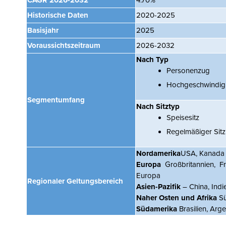
CAGR
2026-2032
4.70%
Historische Daten
2020-2025
Basisjahr
2025
Voraussichtszeitraum
2026-2032
Nach Typ
Personenzug
Hochgeschwindig
Segmentumfang
Nach Sitztyp
Speisesitz
Regelmäßiger Sitz
Nordamerika
USA, Kanada
Europa
Großbritannien, F
Europa
Regionaler Geltungsbereich
Asien-Pazifik
– China, Indi
Naher Osten und Afrika
Sü
Südamerika
Brasilien, Arg