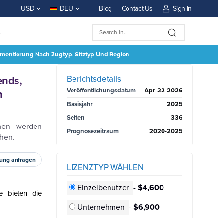
Blog
Contact Us
Sign In
USD
DEU
s
gmentierung Nach Zugtyp, Sitztyp Und Region
TZT KAUFEN
Berichtsdetails
ends,
Veröffentlichungsdatum
Apr-22-2026
n
Basisjahr
2025
Seiten
336
men werden
Prognosezeitraum
2020-2025
chen.
ung anfragen
LIZENZTYP WÄHLEN
Einzelbenutzer
-
$4,600
e bieten die
Unternehmen
-
$6,900