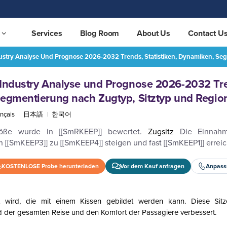
Services
Blog Room
About Us
Contact U
dustry Analyse Und Prognose 2026-2032 Trends, Statistiken, Dynamiken, Se
Global Train Seat Market Industry Analyse und Prognose 2026-2032 Trends, Statistiken, Dynamiken, Segmentierung nach Zugtyp, Sitztyp und Region
KOSTENLOSE PROBE ANFORDERN
JE
t Industry Analyse und Prognose 2026-2032 Tr
Segmentierung nach Zugtyp, Sitztyp und Regio
nçais
|
日本語
|
한국어
öße wurde in [[SmRKEEP]] bewertet.
Zugsitz
Die Einnah
n [[SmKEEP3]] zu [[SmKEEP4]] steigen und fast [[SmKEEP1]] errei
KOSTENLOSE Probe herunterladen
Vor dem Kauf anfragen
Anpass
 wird, die mit einem Kissen gebildet werden kann. Diese Sitz
 der gesamten Reise und den Komfort der Passagiere verbessert.