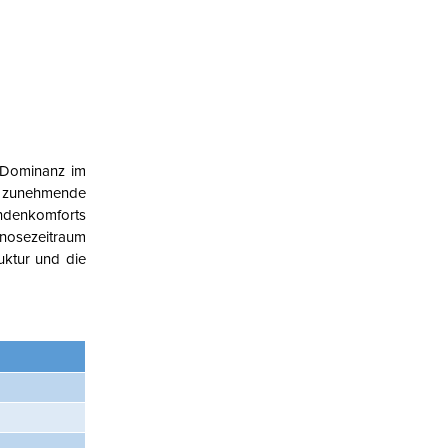
e Dominanz im
 zunehmende
undenkomforts
gnosezeitraum
uktur und die