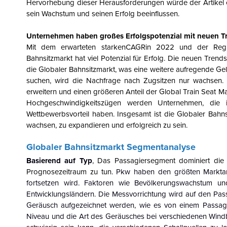
Hervorhebung dieser Herausforderungen würde der Artikel ei
sein Wachstum und seinen Erfolg beeinflussen.
Unternehmen haben großes Erfolgspotenzial mit neuen Tr
Mit dem erwarteten starkenCAGRin 2022 und der Regi
Bahnsitzmarkt
hat viel Potenzial für Erfolg. Die neuen Tre
die
Globaler Bahnsitzmarkt
, was eine weitere aufregende Gel
suchen, wird die Nachfrage nach Zugsitzen nur wachsen. D
erweitern und einen größeren Anteil der
Global Train Seat Ma
Hochgeschwindigkeitszügen werden Unternehmen, die i
Wettbewerbsvorteil haben. Insgesamt ist die
Globaler Bahns
wachsen, zu expandieren und erfolgreich zu sein.
Globaler Bahnsitzmarkt
Segmentanalyse
Basierend auf Typ
,
Das Passagiersegment dominiert die
Prognosezeitraum zu tun.
Pkw haben den größten Marktan
fortsetzen wird. Faktoren wie Bevölkerungswachstum un
Entwicklungsländern. Die Messvorrichtung wird auf den Pass
Geräusch aufgezeichnet werden, wie es von einem Passag
Niveau und die Art des Geräusches bei verschiedenen Windbe