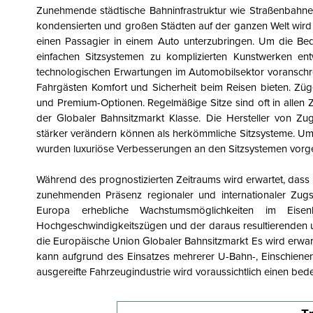
Zunehmende städtische Bahninfrastruktur wie Straßenbahn
kondensierten und großen Städten auf der ganzen Welt wird v
einen Passagier in einem Auto unterzubringen. Um die Bedü
einfachen Sitzsystemen zu komplizierten Kunstwerken entw
technologischen Erwartungen im Automobilsektor voranschre
Fahrgästen Komfort und Sicherheit beim Reisen bieten.
Züge
und Premium-Optionen. Regelmäßige Sitze sind oft in allen Z
der
Globaler Bahnsitzmarkt
Klasse. Die Hersteller von Zugs
stärker verändern können als herkömmliche Sitzsysteme. Um 
wurden luxuriöse Verbesserungen an den Sitzsystemen vo
Während des prognostizierten Zeitraums wird erwartet, dass
zunehmenden Präsenz regionaler und internationaler Zugsit
Europa erhebliche Wachstumsmöglichkeiten im Eise
Hochgeschwindigkeitszügen und der daraus resultierenden u
die Europäische Union
Globaler Bahnsitzmarkt
Es wird erwart
kann aufgrund des Einsatzes mehrerer U-Bahn-, Einschiene
ausgereifte Fahrzeugindustrie wird voraussichtlich einen 