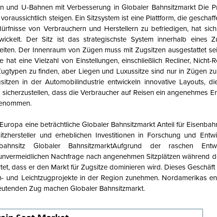
en und U-Bahnen mit Verbesserung in
Globaler Bahnsitzmarkt
Die Pr
oraussichtlich steigen.
Ein Sitzsystem ist eine Plattform, die gescha
rfnisse von Verbrauchern und Herstellern zu befriedigen, hat sich
ickelt. Der Sitz ist das strategischste System innerhalb eines 
iten. Der Innenraum von Zügen muss mit Zugsitzen ausgestattet sei
 hat eine Vielzahl von Einstellungen, einschließlich Recliner, Nicht-R
ugtypen zu finden, aber Liegen und Luxussitze sind nur in Zügen zu 
itzen in der Automobilindustrie entwickeln innovative Layouts, di
sicherzustellen, dass die Verbraucher auf Reisen ein angenehmes Er
rgenommen.
 Europa eine beträchtliche
Globaler Bahnsitzmarkt
Anteil für Eisenbahn
zhersteller und erheblichen Investitionen in Forschung und Entwi
nbahnsitz
Globaler Bahnsitzmarkt
Aufgrund der raschen Entw
nvermeidlichen Nachfrage nach angenehmen Sitzplätzen während des
et, dass er den Markt für Zugsitze dominieren wird. Dieses Geschäft
n- und Leichtzugprojekte in der Region zunehmen. Nordamerikas en
bedeutenden Zug machen
Globaler Bahnsitzmarkt
.