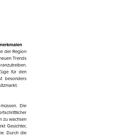
smerkmalen
ie der Region
neuen Trends
ranzutreiben.
Züge für den
st besonders
itzmarkt
.
 müssen. Die
schrittlicher
m zu wachsen
rkt
Gesichter,
ie. Durch die