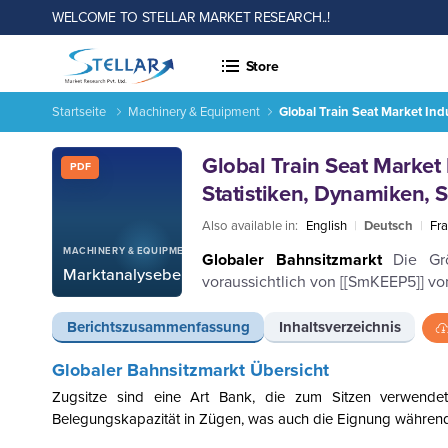
WELCOME TO STELLAR MARKET RESEARCH..!
Store
Startseite
Machinery & Equipment
Global Train Seat Market In
Berichts-ID: SMR_1379
Global Train Seat Marke
PDF
Statistiken, Dynamiken, 
Also available in:
English
|
Deutsch
|
Fra
MACHINERY & EQUIPMENT
Globaler Bahnsitzmarkt
Die Gr
Marktanalysebericht
voraussichtlich von [[SmKEEP5]] vo
Berichtszusammenfassung
Inhaltsverzeichnis
Globaler Bahnsitzmarkt
Übersicht
Zugsitze sind eine Art Bank, die zum Sitzen verwendet
Belegungskapazität in Zügen, was auch die Eignung während