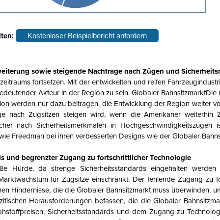
lten:
Kostenloser Beispielbericht anfordern
weiterung sowie steigende Nachfrage nach Zügen und Sicherheit
itraums fortsetzen. Mit der entwickelten und reifen Fahrzeugindustr
bedeutender Akteur in der Region zu sein.
Globaler Bahnsitzmarkt
Die 
on werden nur dazu beitragen, die Entwicklung der Region weiter vo
ge nach Zugsitzen steigen wird, wenn die Amerikaner weiterhin 
cher nach Sicherheitsmerkmalen in Hochgeschwindigkeitszügen i
 wie Freedman bei ihren verbesserten Designs wie der
Globaler Bahns
s und begrenzter Zugang zu fortschrittlicher Technologie
ße Hürde, da strenge Sicherheitsstandards eingehalten werden
arktwachstum für Zugsitze einschränkt. Der fehlende Zugang zu fort
nen Hindernisse, die die
Globaler Bahnsitzmarkt
muss überwinden, u
ezifischen Herausforderungen befassen, die die
Globaler Bahnsitzma
ohstoffpreisen, Sicherheitsstandards und dem Zugang zu Technolog