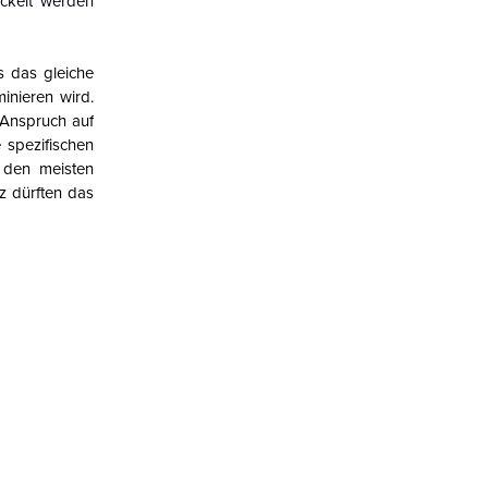
ickelt werden
s das gleiche
inieren wird.
 Anspruch auf
 spezifischen
 den meisten
z dürften das