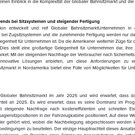
nen Einblick in die Komplexität der
Globaler Bahnsitzmarkt
und die 
ends bei Sitzsystemen und steigender Fertigung
on entwickelt und reif
Globaler Bahnsitzmarkt
Unternehmen in
nds bei Zugsitzsystemen und die zunehmende Fertigung werden nur da
egenheit für Unternehmen ist. Da die Amerikaner weiterhin Züge für 
ies stellt eine großartige Gelegenheit für Unternehmen dar, ihr
rket.
Mit der steigenden Nachfrage der Verbraucher nach Sicherheit
nnovative Lösungen anbieten, um diese Anforderungen zu erf
itzmarkt
in Nordamerika bietet eine Fülle von Möglichkeiten für U
Globaler Bahnsitzmarkt
im Jahr 2025 und wird erwartet, dass da
teil an 2025.
Es wird erwartet, dass es seine Dominanz im Prog
d steigende Nachfrage nach kosteneffizienten und schnellen Ei
agiersitzpositionen in der Fahrzeugkabine positioniert. Auf diese W
ier gehört wird, wobei die Nachbelegung abgeschlossen werden 
dingungen zu beurteilen. Der einzige Hauptnachteil dieses Ansatzes