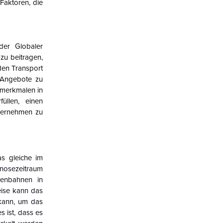
Faktoren, die
 der
Globaler
zu beitragen,
den Transport
e Angebote zu
smerkmalen in
üllen, einen
nternehmen zu
s gleiche im
nosezeitraum
senbahnen in
eise kann das
kann, um das
 ist, dass es