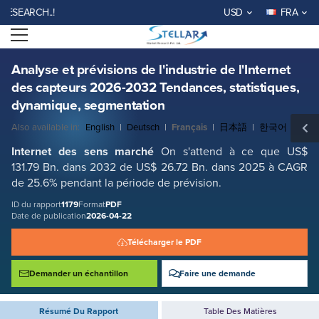
Analyse et prévisions de l'industrie de l'Internet des capteurs 2026-
RCH..!
USD
FRA
2032 Tendances, statistiques, dynamique, segmentation
Open menu
ID du rapport: SMR_1179
DEMANDER UN ÉCHANTILLON GRATUIT
ACHETER MAINTENANT
Analyse et prévisions de l'industrie de l'Internet
des capteurs 2026-2032 Tendances, statistiques,
dynamique, segmentation
Also available in:
English
|
Deutsch
|
Français
|
日本語
|
한국어
Internet des sens
marché
On s'attend à ce que US$
131.79 Bn. dans 2032 de US$ 26.72 Bn. dans 2025 à CAGR
de 25.6% pendant la période de prévision
.
ID du rapport
1179
Format
PDF
Date de publication
2026-04-22
Télécharger le PDF
Demander un échantillon
Faire une demande
Résumé Du Rapport
Table Des Matières